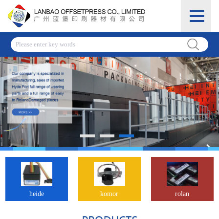
heide
komor
rolan