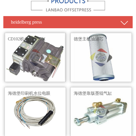
heidelberg press
CD102机合压大气缸
德堡主机油滤芯
海德堡印刷机水位电眼
海德堡靠版墨辊气缸